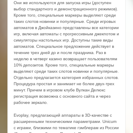
Они же используются для запуска игры (доступен
выбор стандартного и демонстрационного режимов).
Кроме того, специальные маркеры выделяют среди
таких слотов новинки и популярные. Среди игровых
автоматов в Джойказино представлены все категории
игр, включая автоматы с прогрессивным джекпотом и
симуляторы настольных игр. Доступны такие виды
автоматов. Специальное предложение действует в
течение трех дней до и после праздника. Раз в
неделю в четверг казино возвращает пользователям
10% депозитов. Кроме того, специальные маркеры
выделяют среди таких слотов новинки и популярные.
Отдельно предлагается категория избранных слотов.
Процедура простая и занимает не более двух-трех
минут. Причем в игровом клубе Вулкан Делюкс
регистрация возможна с основного сайта и через
рабочее зеркало.
Evoplay, предлагающий аппараты в 3D-качестве с
расширенными техническими параметрами. Unicum
с играми, близкими по тематике гэмблерам из России