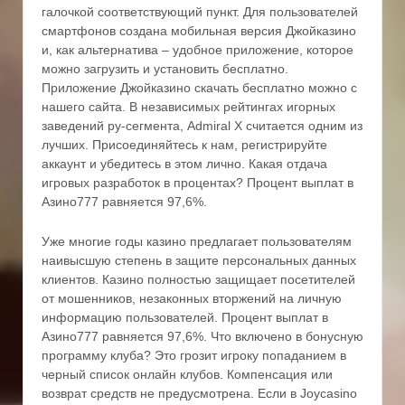
галочкой соответствующий пункт. Для пользователей
смартфонов создана мобильная версия Джойказино
и, как альтернатива – удобное приложение, которое
можно загрузить и установить бесплатно.
Приложение Джойказино скачать бесплатно можно с
нашего сайта. В независимых рейтингах игорных
заведений ру-сегмента, Admiral X считается одним из
лучших. Присоединяйтесь к нам, регистрируйте
аккаунт и убедитесь в этом лично. Какая отдача
игровых разработок в процентах? Процент выплат в
Азино777 равняется 97,6%.
Уже многие годы казино предлагает пользователям
наивысшую степень в защите персональных данных
клиентов. Казино полностью защищает посетителей
от мошенников, незаконных вторжений на личную
информацию пользователей. Процент выплат в
Азино777 равняется 97,6%. Что включено в бонусную
программу клуба? Это грозит игроку попаданием в
черный список онлайн клубов. Компенсация или
возврат средств не предусмотрена. Если в Joycasino