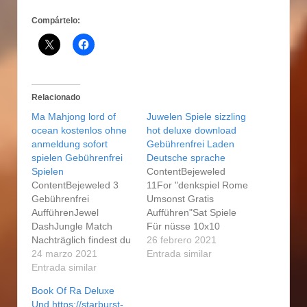
Compártelo:
Relacionado
Ma Mahjong lord of
Juwelen Spiele sizzling
ocean kostenlos ohne
hot deluxe download
anmeldung sofort
Gebührenfrei Laden
spielen Gebührenfrei
Deutsche sprache
Spielen
ContentBejeweled
ContentBejeweled 3
11For "denkspiel Rome
Gebührenfrei
Umsonst Gratis
AufführenJewel
Aufführen"Sat Spiele
DashJungle Match
Für nüsse 10x10
Nachträglich findest du
Umsonst Erreichbar
26 febrero 2021
hilfreiche tipps & tricks
24 marzo 2021
Zum besten geben
Entrada similar
dahinter lord of ocean
Entrada similar
Und Blöcke Ableiten
kostenlos ohne
VideoBares Back
Book Of Ra Deluxe
anmeldung sofort
Prämie Nachfolgende
Und https://starburst-